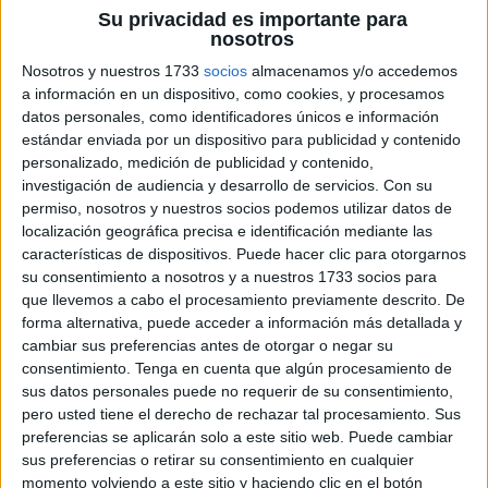
de
Su privacidad es importante para
nosotros
siluetas
son una
Nosotros y nuestros 1733
socios
almacenamos y/o accedemos
a información en un dispositivo, como cookies, y procesamos
datos personales, como identificadores únicos e información
estándar enviada por un dispositivo para publicidad y contenido
herramienta útil para la atención y estimulación cognitiva
personalizado, medición de publicidad y contenido,
en niños y adultos. Estas tarjetas contienen imágenes en
investigación de audiencia y desarrollo de servicios.
Con su
silueta de objetos, animales, personas, etc. y pueden ser
permiso, nosotros y nuestros socios podemos utilizar datos de
localización geográfica precisa e identificación mediante las
utilizadas de diversas maneras para fomentar la
características de dispositivos. Puede hacer clic para otorgarnos
concentración, el pensamiento crítico y la resolución de
su consentimiento a nosotros y a nuestros 1733 socios para
problemas. Las tarjetas de siluetas son particularmente
que llevemos a cabo el procesamiento previamente descrito. De
útiles […]
forma alternativa, puede acceder a información más detallada y
cambiar sus preferencias antes de otorgar o negar su
consentimiento.
Tenga en cuenta que algún procesamiento de
Publicado en:
Atención
,
TDAH
Etiquetado como:
adivinar
,
sus datos personales puede no requerir de su consentimiento,
adultos
,
animales
,
atención
,
capacidad cognitiva
,
categoría
,
pero usted tiene el derecho de rechazar tal procesamiento. Sus
colaboración
,
colores
,
competencia saludable
,
concentración
,
preferencias se aplicarán solo a este sitio web. Puede cambiar
conocimiento previo
,
contorno
,
detalles
,
diferenciar objetos
,
sus preferencias o retirar su consentimiento en cualquier
discapacidad cognitiva
,
disminución cognitiva
,
Divertido
,
momento volviendo a este sitio y haciendo clic en el botón