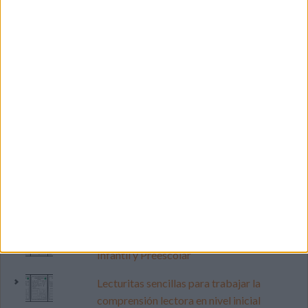
LO MÁS VISITADO
Primer grupo consonántico: Fichas de
lectura, identificación, trazo y escritura
Dibujos para colorear de las Guerreras K
pop
Súper librito de 500 actividades para
Infantil y Preescolar
Lecturitas sencillas para trabajar la
comprensión lectora en nivel inicial