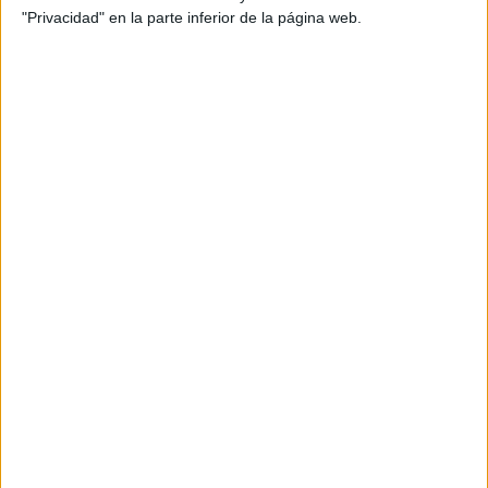
efectivo
,
envejecimiento
,
estimulación cognitiva
,
grupos
,
"Privacidad" en la parte inferior de la página web.
herramienta útil
,
identificar formas
,
imágenes en silueta
,
lesión
cerebral
,
memoria
,
memoria a largo plazo
,
niños
,
objetos
,
ordenar
,
Pensamiento crítico
,
personas
,
resolución de
problemas
,
tarjetas de siluetas
,
terapia ocupacional
SUSCRIBETE