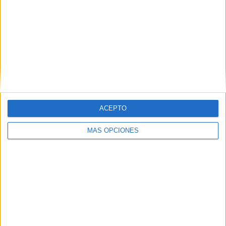
Introduce tu correo electrónico para suscribirte a este blog
y recibir notificaciones de nuevas entradas.
Dirección
de
email
SUSCRIBIR
ACEPTO
Únete a otros 371K suscriptores
MÁS OPCIONES
SIGUE NUESTROS TABLEROS EN
PINTEREST