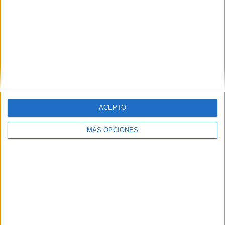
Introduce tu correo electrónico para suscribirte a este blog
y recibir notificaciones de nuevas entradas.
Dirección
de
email
SUSCRIBIR
ACEPTO
Únete a otros 371K suscriptores
MÁS OPCIONES
SIGUE NUESTROS TABLEROS EN
PINTEREST