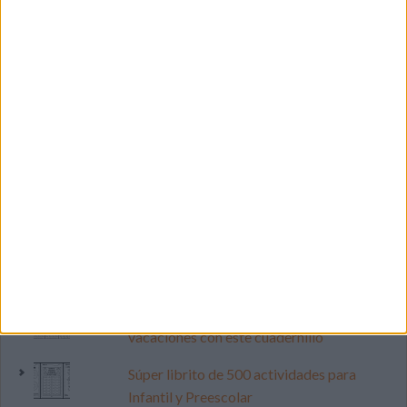
LO MÁS VISITADO
Primer grupo consonántico: Fichas de
lectura, identificación, trazo y escritura
Dibujos para colorear de las Guerreras K
pop
Mejora tu caligrafía durante las
vacaciones con este cuadernillo
Súper librito de 500 actividades para
Infantil y Preescolar