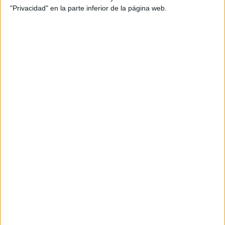
efectivo
,
envejecimiento
,
estimulación cognitiva
,
grupos
,
"Privacidad" en la parte inferior de la página web.
herramienta útil
,
identificar formas
,
imágenes en silueta
,
lesión
cerebral
,
memoria
,
memoria a largo plazo
,
niños
,
objetos
,
ordenar
,
Pensamiento crítico
,
personas
,
resolución de
problemas
,
tarjetas de siluetas
,
terapia ocupacional
SUSCRIBETE