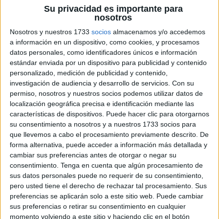
de
Su privacidad es importante para
nosotros
siluetas
son una
Nosotros y nuestros 1733
socios
almacenamos y/o accedemos
a información en un dispositivo, como cookies, y procesamos
datos personales, como identificadores únicos e información
estándar enviada por un dispositivo para publicidad y contenido
herramienta útil para la atención y estimulación cognitiva
personalizado, medición de publicidad y contenido,
en niños y adultos. Estas tarjetas contienen imágenes en
investigación de audiencia y desarrollo de servicios.
Con su
silueta de objetos, animales, personas, etc. y pueden ser
permiso, nosotros y nuestros socios podemos utilizar datos de
localización geográfica precisa e identificación mediante las
utilizadas de diversas maneras para fomentar la
características de dispositivos. Puede hacer clic para otorgarnos
concentración, el pensamiento crítico y la resolución de
su consentimiento a nosotros y a nuestros 1733 socios para
problemas. Las tarjetas de siluetas son particularmente
que llevemos a cabo el procesamiento previamente descrito. De
útiles […]
forma alternativa, puede acceder a información más detallada y
cambiar sus preferencias antes de otorgar o negar su
consentimiento.
Tenga en cuenta que algún procesamiento de
Publicado en:
Atención
,
TDAH
Etiquetado como:
adivinar
,
sus datos personales puede no requerir de su consentimiento,
adultos
,
animales
,
atención
,
capacidad cognitiva
,
categoría
,
pero usted tiene el derecho de rechazar tal procesamiento. Sus
colaboración
,
colores
,
competencia saludable
,
concentración
,
preferencias se aplicarán solo a este sitio web. Puede cambiar
conocimiento previo
,
contorno
,
detalles
,
diferenciar objetos
,
sus preferencias o retirar su consentimiento en cualquier
discapacidad cognitiva
,
disminución cognitiva
,
Divertido
,
momento volviendo a este sitio y haciendo clic en el botón