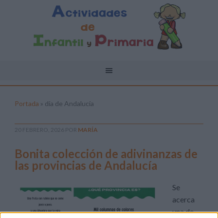
Portada
»
día de Andalucía
20 FEBRERO, 2026
POR
MARÍA
Bonita colección de adivinanzas de
las provincias de Andalucía
Se
acerca
una de