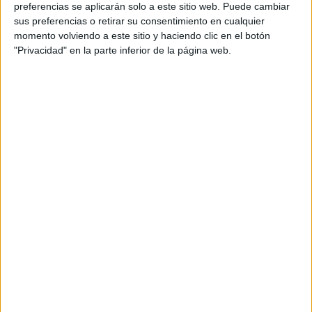
preferencias se aplicarán solo a este sitio web. Puede cambiar
Bonitas mandalas para colorear el
sus preferencias o retirar su consentimiento en cualquier
día de Andalucía
momento volviendo a este sitio y haciendo clic en el botón
"Privacidad" en la parte inferior de la página web.
En los
próximos días se celebra el día de Andalucía, y una bonita
forma de trabajarlo en el aula es coloreando y decorando
esta preciosa colección de mandalas con las provincias
andaluzas que Orientación Andújar ha diseñado.
Publicado en:
3 Años
,
4 Años
,
5 Años
,
Día de Andalucía
,
Educación Infantil
,
Educación Primaria
,
Plástica y creatividad
,
Plástica y creatividad
,
Plástica y creatividad
Etiquetado
como:
colorear
,
creatividad
,
día de Andalucía
,
imaginación
,