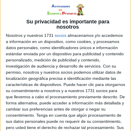
las
fechas
más
Su privacidad es importante para
nosotros
señaladas en nuestro calendario escolar y, como
Nosotros y nuestros 1731
socios
almacenamos y/o accedemos
sabemos que a los docentes nos encanta tenerlo todo
a información en un dispositivo, como cookies, y procesamos
datos personales, como identificadores únicos e información
listo con tiempo, hoy queremos compartir un recurso
estándar enviada por un dispositivo para publicidad y contenido
literario y geográfico que nunca falla: Una colección de
personalizado, medición de publicidad y contenido,
adivinanzas de las provincias andaluzas. Las adivinanzas
investigación de audiencia y desarrollo de servicios.
Con su
no son solo un juego de palabras; son […]
permiso, nosotros y nuestros socios podemos utilizar datos de
localización geográfica precisa e identificación mediante las
características de dispositivos. Puede hacer clic para otorgarnos
Publicado en:
Adivinanzas
,
Comprensión lectora
,
Día de
su consentimiento a nosotros y a nuestros 1731 socios para
Andalucía
,
Días especiales
Etiquetado como:
28 de febrero
,
que llevemos a cabo el procesamiento previamente descrito. De
Adivinanzas
,
comprensión lectora
,
cultura andaluza
,
día de
forma alternativa, puede acceder a información más detallada y
Andalucía
,
provincias andaluzas
cambiar sus preferencias antes de otorgar o negar su
consentimiento.
Tenga en cuenta que algún procesamiento de
sus datos personales puede no requerir de su consentimiento,
24 FEBRERO, 2022
POR
MARÍA
pero usted tiene el derecho de rechazar tal procesamiento. Sus