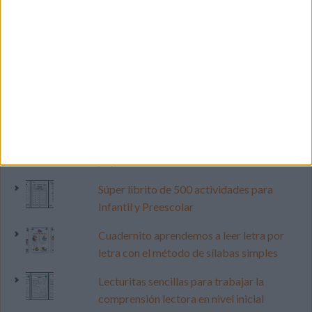
LO MÁS VISITADO
Primer grupo consonántico: Fichas de
lectura, identificación, trazo y escritura
Dibujos para colorear de las Guerreras K
pop
Súper librito de 500 actividades para
Infantil y Preescolar
Cuadernito aprendemos a leer letra por
letra con el método de sílabas simples
Lecturitas sencillas para trabajar la
comprensión lectora en nivel inicial