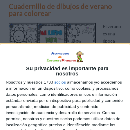
Cuadernillo de dibujos de verano
para colorear
El verano
es una
época
ideal
para que
los niños
Su privacidad es importante para
disfruten
nosotros
de actividades recreativas y creativas. Una actividad
Nosotros y nuestros 1733
socios
almacenamos y/o accedemos
simple pero altamente beneficiosa para ellos es colorear.
a información en un dispositivo, como cookies, y procesamos
Más allá de ser una forma de entretenimiento, el colorear
datos personales, como identificadores únicos e información
tiene múltiples ventajas para el desarrollo de los niños,
estándar enviada por un dispositivo para publicidad y contenido
que os detallo a continuación: Mejora de la coordinación
personalizado, medición de publicidad y contenido,
investigación de audiencia y desarrollo de servicios.
Con su
motora: […]
permiso, nosotros y nuestros socios podemos utilizar datos de
localización geográfica precisa e identificación mediante las
Publicado en:
3 Años
,
4 Años
,
Educación Infantil
,
Plástica y