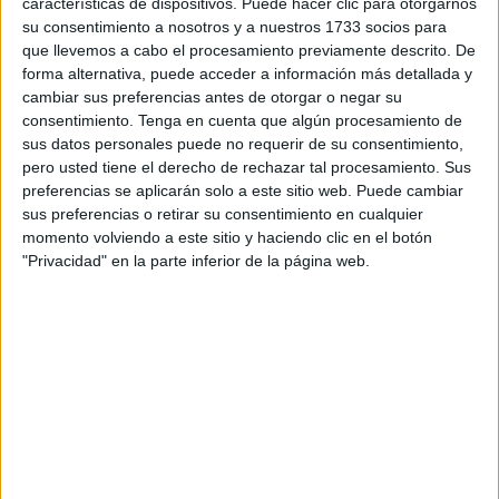
características de dispositivos. Puede hacer clic para otorgarnos
creatividad
,
Plástica y creatividad
,
Verano
Etiquetado como:
su consentimiento a nosotros y a nuestros 1733 socios para
colorear
,
colorear dibujos
,
creatividad
,
cuadernillo
,
educación
que llevemos a cabo el procesamiento previamente descrito. De
infantil
,
educación preescolar
,
plástica
,
verano
forma alternativa, puede acceder a información más detallada y
cambiar sus preferencias antes de otorgar o negar su
consentimiento.
Tenga en cuenta que algún procesamiento de
6 MARZO, 2023
POR
MARÍA
sus datos personales puede no requerir de su consentimiento,
pero usted tiene el derecho de rechazar tal procesamiento. Sus
BONITOS Dibujos de primavera
preferencias se aplicarán solo a este sitio web. Puede cambiar
sus preferencias o retirar su consentimiento en cualquier
vamos a colorear
momento volviendo a este sitio y haciendo clic en el botón
"Privacidad" en la parte inferior de la página web.
El
colorear
es una
actividad
que ha
formado
parte de
la infancia durante décadas, y con razón: además de ser
divertido, colorear tiene muchos beneficios para el