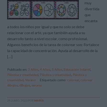
muy
divertida
que
encanta
a todos los niños por igual y que no solo se debe
relacionar con el arte, ya que también ayuda a su
desarrollo tanto a nivel escolar, como profesional.
Algunos beneficios de la tarea de colorear son: Fortalece
la capacidad de concentración. Ayuda al desarrollo de la
[…]
Publicado en:
3 Años
,
4 Años
,
5 Años
,
Educación Infantil
,
Plástica y creatividad
,
Plástica y creatividad
,
Plástica y
creatividad
,
Verano
Etiquetado como:
colorear
,
colorear
dibujos
,
dibujos
,
verano
28 JUNIO, 2023
POR
MARÍA