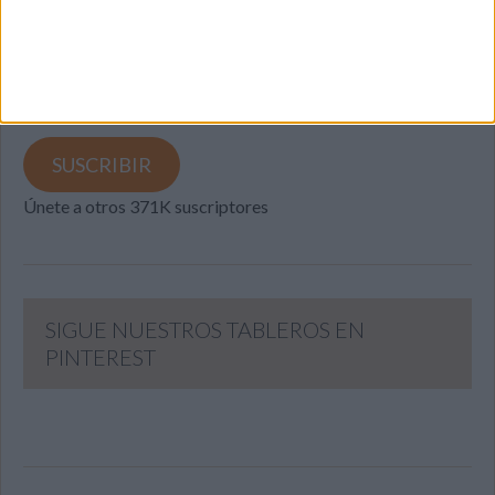
Introduce tu correo electrónico para suscribirte a este blog
y recibir notificaciones de nuevas entradas.
Dirección
de
email
SUSCRIBIR
Únete a otros 371K suscriptores
SIGUE NUESTROS TABLEROS EN
PINTEREST