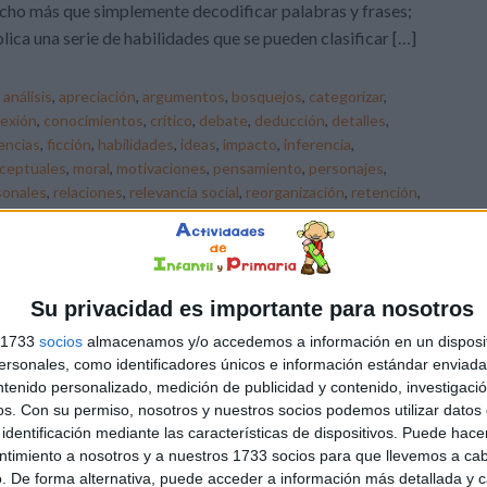
ho más que simplemente decodificar palabras y frases;
lica una serie de habilidades que se pueden clasificar […]
:
análisis
,
apreciación
,
argumentos
,
bosquejos
,
categorizar
,
exión
,
conocimientos
,
crítico
,
debate
,
deducción
,
detalles
,
encias
,
ficción
,
habilidades
,
ideas
,
impacto
,
inferencia
,
ceptuales
,
moral
,
motivaciones
,
pensamiento
,
personajes
,
sonales
,
relaciones
,
relevancia social
,
reorganización
,
retención
,
ilitud
Su privacidad es importante para nosotros
s 1733
socios
almacenamos y/o accedemos a información en un disposit
sonales, como identificadores únicos e información estándar enviada 
ntenido personalizado, medición de publicidad y contenido, investigaci
os.
Con su permiso, nosotros y nuestros socios podemos utilizar datos 
identificación mediante las características de dispositivos. Puede hacer
ntimiento a nosotros y a nuestros 1733 socios para que llevemos a ca
. De forma alternativa, puede acceder a información más detallada y 