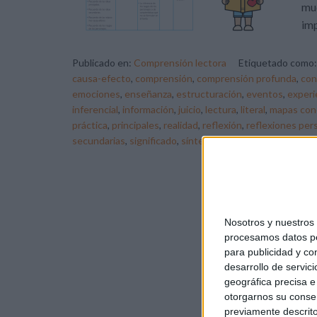
muc
imp
Publicado en:
Comprensión lectora
Etiquetado como
causa-efecto
,
comprensión
,
comprensión profunda
,
con
emociones
,
enseñanza
,
estructuración
,
eventos
,
experi
inferencial
,
información
,
juicio
,
lectura
,
literal
,
mapas con
práctica
,
principales
,
realidad
,
reflexión
,
reflexiones per
secundarias
,
significado
,
síntesis
,
texto
,
valores
,
verosim
Nosotros y nuestro
procesamos datos per
para publicidad y co
desarrollo de servici
geográfica precisa e 
otorgarnos su conse
previamente descrito