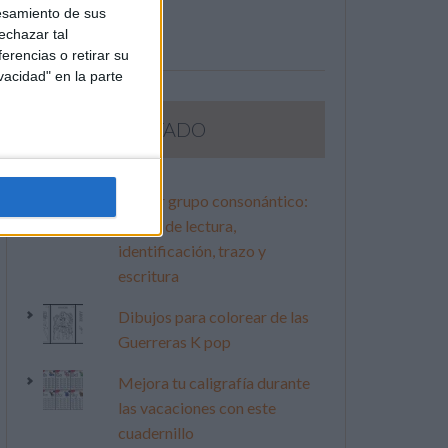
esamiento de sus
echazar tal
erencias o retirar su
vacidad" en la parte
LO MÁS VISITADO
Primer grupo consonántico:
Fichas de lectura,
identificación, trazo y
escritura
Dibujos para colorear de las
Guerreras K pop
Mejora tu caligrafía durante
las vacaciones con este
cuadernillo