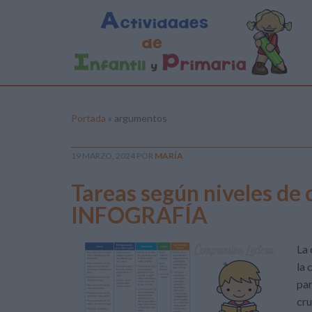
Portada
»
argumentos
19 MARZO, 2024
POR
MARÍA
Tareas según niveles de
INFOGRAFÍA
La 
la 
par
cru