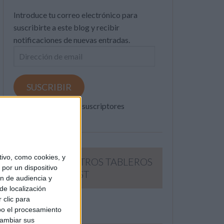
Introduce tu correo electrónico para
suscribirte a este blog y recibir
notificaciones de nuevas entradas.
Dirección
de
email
SUSCRIBIR
Únete a otros 371K suscriptores
ivo, como cookies, y
SIGUE NUESTROS TABLEROS
por un dispositivo
EN PINTEREST
ón de audiencia y
de localización
 clic para
bo el procesamiento
cambiar sus