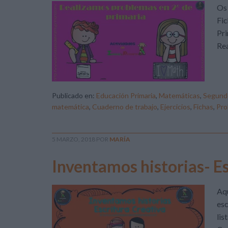
Os 
Fic
Pr
Re
Publicado en:
Educación Primaria
,
Matemáticas
,
Segundo
matemática
,
Cuaderno de trabajo
,
Ejercicios
,
Fichas
,
Pro
5 MARZO, 2018
POR
MARÍA
Inventamos historias- E
Aqu
esc
lis