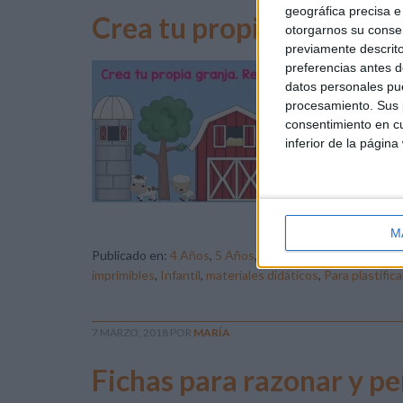
geográfica precisa e 
Crea tu propia granja. P
otorgarnos su conse
previamente descrito
preferencias antes d
Hoy
datos personales pue
gra
procesamiento. Sus p
par
consentimiento en cu
Cre
inferior de la página
Des
Pra
Pr
M
Publicado en:
4 Años
,
5 Años
,
Plástica y creatividad
,
Plá
imprimibles
,
Infantil
,
materiales didáticos
,
Para plastifica
7 MARZO, 2018
POR
MARÍA
Fichas para razonar y p