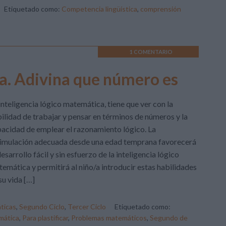
Etiquetado como:
Competencia lingüística
,
comprensión
1 COMENTARIO
a. Adivina que número es
inteligencia lógico matemática, tiene que ver con la
ilidad de trabajar y pensar en términos de números y la
acidad de emplear el razonamiento lógico. La
timulación adecuada desde una edad temprana favorecerá
desarrollo fácil y sin esfuerzo de la inteligencia lógico
emática y permitirá al niño/a introducir estas habilidades
su vida […]
ticas
,
Segundo Ciclo
,
Tercer Ciclo
Etiquetado como:
mática
,
Para plastificar
,
Problemas matemáticos
,
Segundo de