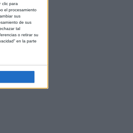
 clic para
bo el procesamiento
cambiar sus
esamiento de sus
echazar tal
erencias o retirar su
vacidad" en la parte