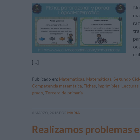
Nue
mat
raz
tra
par
oca
crí
[…]
Publicado en:
Matemáticas
,
Matemáticas
,
Segundo Cicl
Competencia matemática
,
Fichas
,
imprimibles
,
Lecturas
grado
,
Tercero de primaria
6 MARZO, 2018
POR
MARÍA
Realizamos problemas e