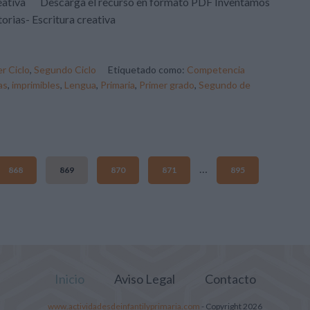
eativa Descarga el recurso en formato PDF Inventamos
torias- Escritura creativa
r Ciclo
,
Segundo Ciclo
Etiquetado como:
Competencia
as
,
imprimibles
,
Lengua
,
Primaria
,
Primer grado
,
Segundo de
…
868
869
870
871
895
Inicio
Aviso Legal
Contacto
www.actividadesdeinfantilyprimaria.com
- Copyright 2026