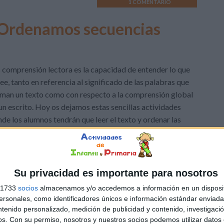
1 COMENTARIO
 Ordenamos secuencias
 comprensión lectora es la capacidad de entender lo que
lee, tanto en referencia al significado de las palabras que
man un texto como con respecto a la comprensión global
un escrito. Hoy os dejamos estas sencillas actividades
de los alumnos tendrán que leer el texto y ordenar las
uencias. Fichas listas para imprimir. Lecturas […]
aria
,
Lengua
,
Literatura infantil
,
Primer Ciclo
Etiquetado
ntil
,
Lecturas comprensivas
,
Lengua
,
Primaria
,
Primer grado
,
Su privacidad es importante para nosotros
s 1733
socios
almacenamos y/o accedemos a información en un disposit
sonales, como identificadores únicos e información estándar enviada 
ntenido personalizado, medición de publicidad y contenido, investigaci
2 COMENTARIOS
os.
Con su permiso, nosotros y nuestros socios podemos utilizar datos 