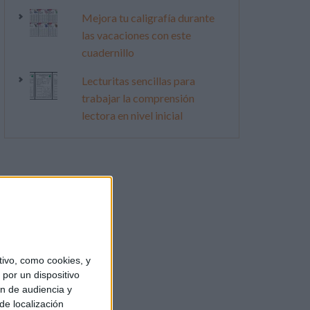
Mejora tu caligrafía durante
las vacaciones con este
cuadernillo
Lecturitas sencillas para
trabajar la comprensión
lectora en nivel inicial
ivo, como cookies, y
por un dispositivo
ón de audiencia y
de localización