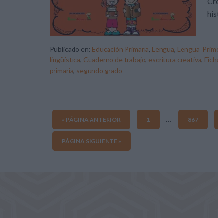
Cr
his
Publicado en:
Educación Primaria
,
Lengua
,
Lengua
,
Prime
lingüística
,
Cuaderno de trabajo
,
escritura creativa
,
Fich
primaria
,
segundo grado
…
« PÁGINA ANTERIOR
1
867
PÁGINA SIGUIENTE »