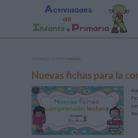
21 MARZO, 2018
POR
MARÍA
Nuevas fichas para la c
Aqu
Fic
co
Nue