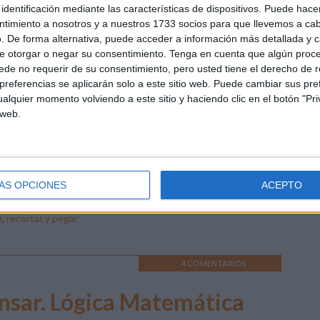
identificación mediante las características de dispositivos. Puede hacer
racticamos recortar y pegar
ntimiento a nosotros y a nuestros 1733 socios para que llevemos a ca
. De forma alternativa, puede acceder a información más detallada y 
e otorgar o negar su consentimiento.
Tenga en cuenta que algún proc
 os presentamos estas divertidas fichas para crear una
de no requerir de su consentimiento, pero usted tiene el derecho de r
nja. Los niños tienen que recortar y pegar las diferentes
referencias se aplicarán solo a este sitio web. Puede cambiar sus pref
tes de una granja. Fichas imprimibles en formato PDF
alquier momento volviendo a este sitio y haciendo clic en el botón "Pri
a tu propia granja. Practicamos recortar y pegar
 web.
carga el recurso en formato PDF Crea-tu-granja.-
cticamos-recortar-y-pegar-1-5 Crea-tu-granja.-
acticamos-recortar-y-pegar-6-10
ÁS OPCIONES
ACEPTO
stica y creatividad
Etiquetado como:
colorear
,
Decoración
,
r
,
recortar y pegar
4 COMENTARIOS
ensar. Lógica Matemática