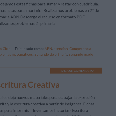
dejamos estas fichas para sumar y restar con cuadrícula.
has listas para imprimir. Realizamos problemas en 2º de
imaria ABN Descarga el recurso en formato PDF
alizamos problemas 2º primaria
 Ciclo
Etiquetado como:
ABN
,
atención
,
Competencia
blemas matemáticos
,
Segundo de primaria
,
segundo grado
DEJA UN COMENTARIO
scritura Creativa
í os dejo nuevos materiales para trabajar la expresión
rita y la escritura creativa a partir de imágenes. Fichas
tas para imprimir. Inventamos historias- Escritura