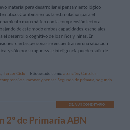
vo material para desarrollar el pensamiento lógico
emático. Combinaremos la estimulación para el
onamiento matemático con la comprensión lectora,
bajando de este modo ambas capacidades, esenciales
a el desarrollo cognitivo de los niños y niñas. En
siones, ciertas personas se encuentran en una situación
tica, y sólo por su agudeza e inteligencia pueden salir de
o
,
Tercer Ciclo
Etiquetado como:
atención
,
Carteles
,
 comprensivas
,
razonar y pensar
,
Segundo de primaria
,
segundo
DEJA UN COMENTARIO
n 2º de Primaria ABN