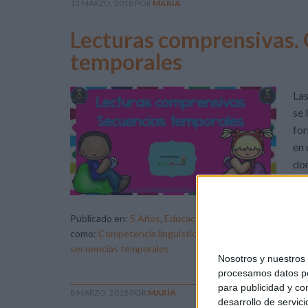
13 MARZO, 2018
POR
MARÍA
Lecturas comprensivas.
temporales
Las
se 
for
en 
don
sec
Publicado en:
5 Años
,
Educación Infantil
,
Educación Prim
como:
Competencia lingüística
,
Fichas
,
imprimibles
,
Infa
secuencias temporales
Nosotros y nuestro
procesamos datos per
para publicidad y co
8 MARZO, 2018
POR
MARÍA
desarrollo de servici