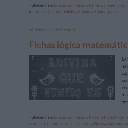
Publicado en:
Educación Primaria
,
Lengua
,
Primer Ciclo
lectora
,
Fichas
,
imprimibles
,
Primaria
,
Primer grado
18 MARZO, 2018
POR
MARÍA
Fichas lógica matemátic
La 
hab
cap
es
el 
mat
en 
Publicado en:
Educación Primaria
,
Matemáticas
,
Matemá
atención
,
Competencia matemática
,
Fichas
,
lógica mate