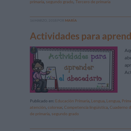
primaria
,
segundo grado
,
Tercero de primaria
16 MARZO, 2018
POR
MARÍA
Actividades para aprend
Aqu
abe
apr
Act
Publicado en:
Educación Primaria
,
Lengua
,
Lengua
,
Prime
atención
,
colorear
,
Competencia lingüística
,
Cuaderno d
de primaria
,
segundo grado