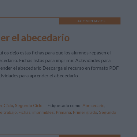
4 COMENTARIOS
er el abecedario
í os dejo estas fichas para que los alumnos repasen el
cedario. Fichas listas para imprimir. Actividades para
ender el abecedario Descarga el recurso en formato PDF
ividades para aprender el abecedario
r Ciclo
,
Segundo Ciclo
Etiquetado como:
Abecedario
,
e trabajo
,
Fichas
,
imprimibles
,
Primaria
,
Primer grado
,
Segundo