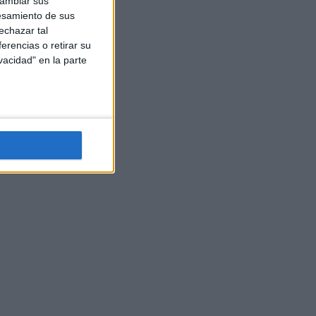
cambiar sus
esamiento de sus
echazar tal
erencias o retirar su
vacidad" en la parte