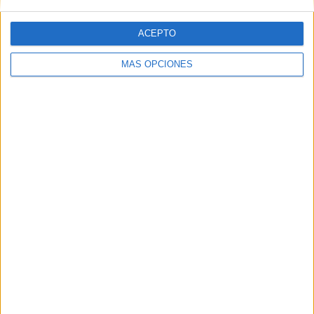
ACEPTO
Comparte esto:
MÁS OPCIONES
Publicado en:
Final de Curso
Etiquetado como:
curso 2025-
2026
,
dedicatorias
,
fin de curso
,
final de curso
,
pasaporte
,
recuerdos escolares
,
reflexión personal
Comentarios
Caridad
dice
29 mayo, 2026 a las 3:38 pm