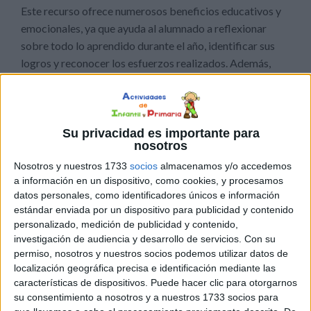
Este recurso ofrece numerosos beneficios educativos y
emocionales, ya que ayuda al alumnado a reflexionar
sobre todo lo aprendido durante el año, identificar sus
logros y reconocer los esfuerzos realizados. Además,
favorece el desarrollo de la expresión escrita, la
autoestima y la capacidad de autoevaluación al recordar
experiencias significativas y establecer nuevos objetivos
para el futuro. Las secciones dedicadas a los compañeros
Su privacidad es importante para
nosotros
y profesores fortalecen los vínculos afectivos y el
Nosotros y nuestros 1733
socios
almacenamos y/o accedemos
sentido de pertenencia al grupo, mientras que los
a información en un dispositivo, como cookies, y procesamos
espacios para dibujar, colorear y personalizar el
datos personales, como identificadores únicos e información
pasaporte convierten la actividad en una experiencia
estándar enviada por un dispositivo para publicidad y contenido
creativa, motivadora y memorable que los alumnos
personalizado, medición de publicidad y contenido,
conservarán como un bonito recuerdo de su etapa
investigación de audiencia y desarrollo de servicios.
Con su
escolar.
permiso, nosotros y nuestros socios podemos utilizar datos de
localización geográfica precisa e identificación mediante las
características de dispositivos. Puede hacer clic para otorgarnos
su consentimiento a nosotros y a nuestros 1733 socios para