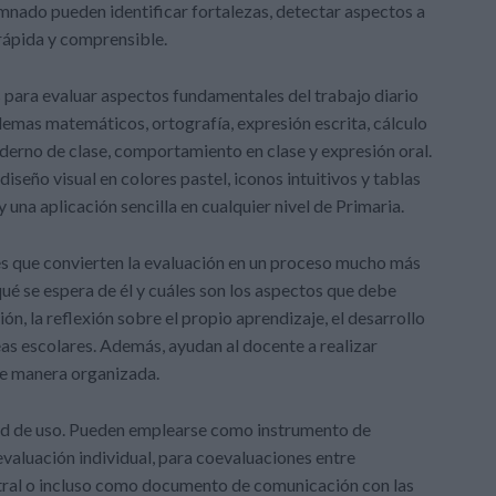
nado pueden identificar fortalezas, detectar aspectos a
 rápida y comprensible.
s para evaluar aspectos fundamentales del trabajo diario
lemas matemáticos, ortografía, expresión escrita, cálculo
aderno de clase, comportamiento en clase y expresión oral.
iseño visual en colores pastel, iconos intuitivos y tablas
una aplicación sencilla en cualquier nivel de Primaria.
 es que convierten la evaluación en un proceso mucho más
ué se espera de él y cuáles son los aspectos que debe
n, la reflexión sobre el propio aprendizaje, el desarrollo
eas escolares. Además, ayudan al docente a realizar
de manera organizada.
dad de uso. Pueden emplearse como instrumento de
valuación individual, para coevaluaciones entre
ral o incluso como documento de comunicación con las