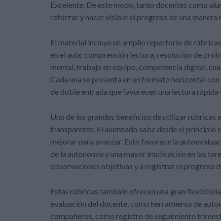
Excelente. De este modo, tanto docentes como alum
reforzar y hacer visible el progreso de una manera
El material incluye un amplio repertorio de rúbrica
en el aula: comprensión lectora, resolución de prob
mental, trabajo en equipo, competencia digital, cu
Cada una se presenta en un formato horizontal con d
de doble entrada que favorecen una lectura rápida y 
Uno de los grandes beneficios de utilizar rúbricas
transparente. El alumnado sabe desde el principio q
mejorar para avanzar. Esto favorece la autoevaluació
de la autonomía y una mayor implicación en las tar
observaciones objetivas y a registrar el progreso 
Estas rúbricas también ofrecen una gran flexibili
evaluación del docente, como herramienta de autoe
compañeros, como registro de seguimiento trimest