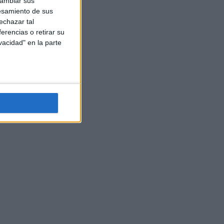
cambiar sus
esamiento de sus
echazar tal
erencias o retirar su
vacidad" en la parte