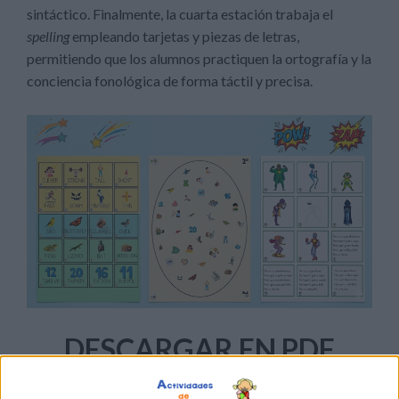
sintáctico. Finalmente, la cuarta estación trabaja el
spelling
empleando tarjetas y piezas de letras,
permitiendo que los alumnos practiquen la ortografía y la
conciencia fonológica de forma táctil y precisa.
DESCARGAR EN PDF