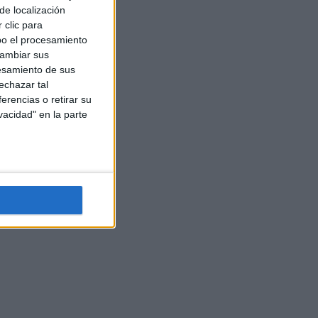
de localización
 clic para
bo el procesamiento
cambiar sus
esamiento de sus
echazar tal
erencias o retirar su
vacidad" en la parte