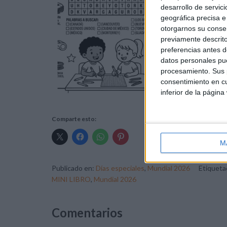
desarrollo de servici
geográfica precisa e 
otorgarnos su conse
previamente descrito
preferencias antes d
datos personales pue
procesamiento. Sus p
consentimiento en cu
inferior de la página
Comparte esto:
M
Publicado en:
Días especiales
,
Mundial 2026
Etiquet
MINI LIBRO
,
Mundial 2026
Comentarios