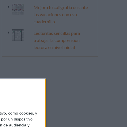
Mejora tu caligrafía durante
las vacaciones con este
cuadernillo
Lecturitas sencillas para
trabajar la comprensión
lectora en nivel inicial
ivo, como cookies, y
por un dispositivo
ón de audiencia y