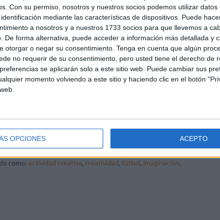
os.
Con su permiso, nosotros y nuestros socios podemos utilizar datos 
identificación mediante las características de dispositivos. Puede hacer
ntimiento a nosotros y a nuestros 1733 socios para que llevemos a ca
. De forma alternativa, puede acceder a información más detallada y 
e otorgar o negar su consentimiento.
Tenga en cuenta que algún proc
de no requerir de su consentimiento, pero usted tiene el derecho de r
referencias se aplicarán solo a este sitio web. Puede cambiar sus pref
alquier momento volviendo a este sitio y haciendo clic en el botón "Pri
 web.
ÁS OPCIONES
ACEPTO
ado como:
actividad creativa
,
creatividad
,
fútbol
,
imaginación
,