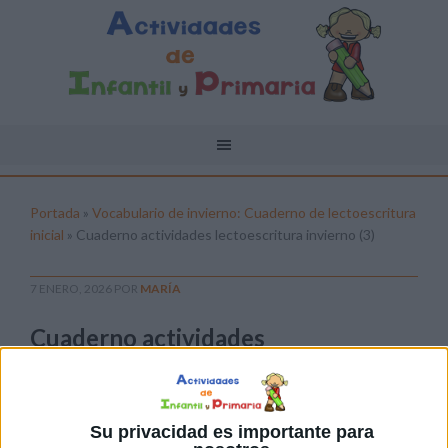
Portada
»
Vocabulario de invierno: Cuaderno de lectoescritura
inicial
»
Cuaderno actividades lectoescritura invierno (3)
7 ENERO, 2026
POR
MARÍA
Cuaderno actividades
lectoescritura invierno (3)
Pulsa sobre el enlace para descargar el
archivo:
Su privacidad es importante para