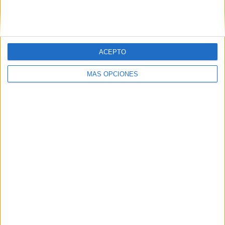
SIGUE NUESTROS TABLEROS EN
PINTEREST
ACEPTO
MÁS OPCIONES
LO MÁS VISITADO
Primer grupo consonántico: Fichas de
lectura, identificación, trazo y escritura
Mejora tu caligrafía durante las
vacaciones con este cuadernillo