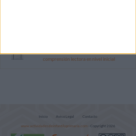
Dibujos para colorear de las Guerreras K
pop
Súper librito de 500 actividades para
Infantil y Preescolar
Lecturitas sencillas para trabajar la
comprensión lectora en nivel inicial
Inicio
Aviso Legal
Contacto
www.actividadesdeinfantilyprimaria.com
- Copyright 2026