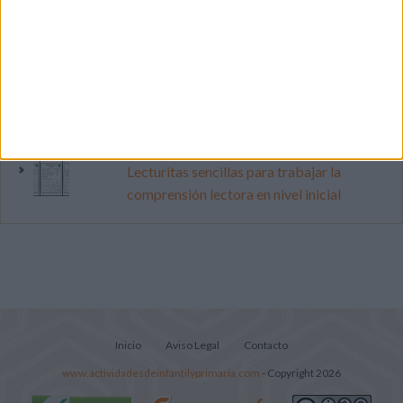
vacaciones con este cuadernillo
Dibujos para colorear de las Guerreras K
pop
Súper librito de 500 actividades para
Infantil y Preescolar
Lecturitas sencillas para trabajar la
comprensión lectora en nivel inicial
Inicio
Aviso Legal
Contacto
www.actividadesdeinfantilyprimaria.com
- Copyright 2026