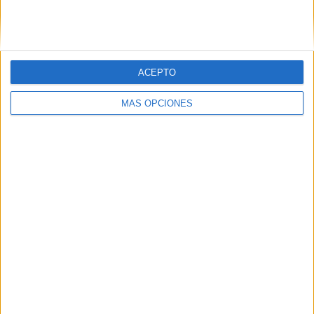
SIGUE NUESTROS TABLEROS EN
PINTEREST
ACEPTO
MÁS OPCIONES
LO MÁS VISITADO
Primer grupo consonántico: Fichas de
lectura, identificación, trazo y escritura
Mejora tu caligrafía durante las