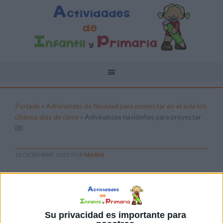
Portada
»
Adivinanzas de Navidad para proyectar en el aula los
últimos días de clase
»
Adivinanzas navideñas para proyectar
(8)
12 DICIEMBRE, 2025
POR
MARÍA
Adivinanzas navideñas para
proyectar (8)
Pulsa sobre el enlace para descargar el
Su privacidad es importante para