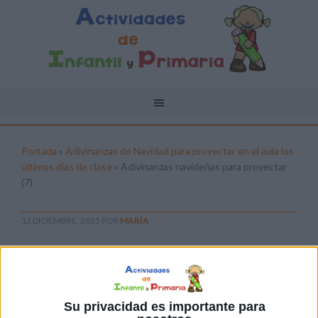
Portada
»
Adivinanzas de Navidad para proyectar en el aula los
últimos días de clase
»
Adivinanzas navideñas para proyectar
(7)
12 DICIEMBRE, 2025
POR
MARÍA
Adivinanzas navideñas para
proyectar (7)
Pulsa sobre el enlace para descargar el
Su privacidad es importante para