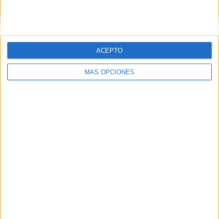
SIGUE NUESTROS TABLEROS EN
PINTEREST
ACEPTO
MÁS OPCIONES
LO MÁS VISITADO
Primer grupo consonántico: Fichas de
lectura, identificación, trazo y escritura
Mejora tu caligrafía durante las