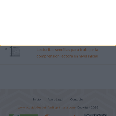
vacaciones con este cuadernillo
Dibujos para colorear de las Guerreras K
pop
Súper librito de 500 actividades para
Infantil y Preescolar
Lecturitas sencillas para trabajar la
comprensión lectora en nivel inicial
Inicio
Aviso Legal
Contacto
www.actividadesdeinfantilyprimaria.com
- Copyright 2026