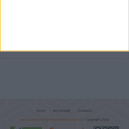
Dibujos para colorear de las Guerreras K
pop
Súper librito de 500 actividades para
Infantil y Preescolar
Lecturitas sencillas para trabajar la
comprensión lectora en nivel inicial
Inicio
Aviso Legal
Contacto
www.actividadesdeinfantilyprimaria.com
- Copyright 2026