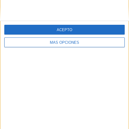
SIGUE NUESTROS TABLEROS EN
PINTEREST
ACEPTO
MÁS OPCIONES
LO MÁS VISITADO
Primer grupo consonántico: Fichas de
lectura, identificación, trazo y escritura
Mejora tu caligrafía durante las
vacaciones con este cuadernillo