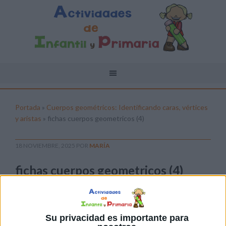
Portada
»
Cuerpos geométricos: Identificando caras, vértices
y aristas
»
fichas cuerpos geometricos (4)
18 NOVIEMBRE, 2025
POR
MARÍA
fichas cuerpos geometricos (4)
Pulsa sobre el enlace para descargar el
archivo:
Su privacidad es importante para