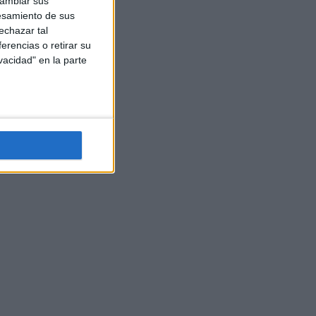
cambiar sus
esamiento de sus
echazar tal
erencias o retirar su
vacidad" en la parte