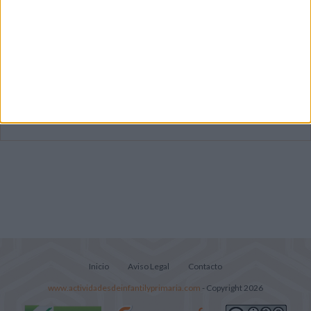
Dibujos para colorear de las Guerreras K
pop
Súper librito de 500 actividades para
Infantil y Preescolar
Lecturitas sencillas para trabajar la
comprensión lectora en nivel inicial
Inicio
Aviso Legal
Contacto
www.actividadesdeinfantilyprimaria.com
- Copyright 2026