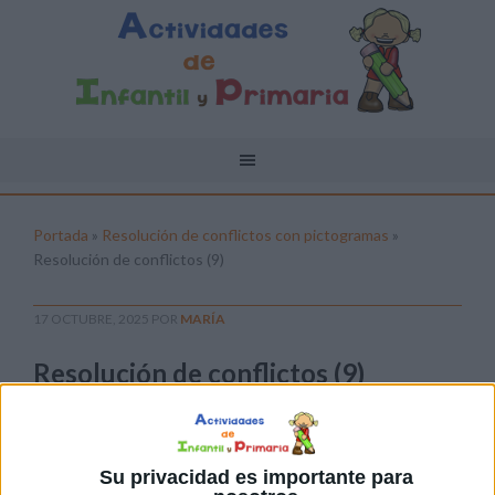
Portada
»
Resolución de conflictos con pictogramas
»
Resolución de conflictos (9)
17 OCTUBRE, 2025
POR
MARÍA
Resolución de conflictos (9)
Pulsa sobre el enlace para descargar el
archivo:
Su privacidad es importante para