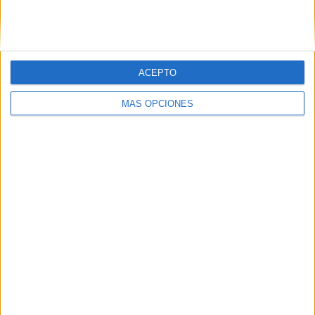
SIGUE NUESTROS TABLEROS EN
PINTEREST
ACEPTO
MÁS OPCIONES
LO MÁS VISITADO
Primer grupo consonántico: Fichas de
lectura, identificación, trazo y escritura
Mejora tu caligrafía durante las
vacaciones con este cuadernillo