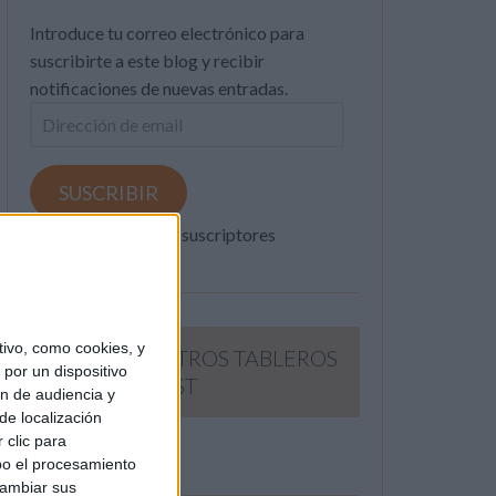
Introduce tu correo electrónico para
suscribirte a este blog y recibir
notificaciones de nuevas entradas.
Dirección
de
email
SUSCRIBIR
Únete a otros 371K suscriptores
ivo, como cookies, y
SIGUE NUESTROS TABLEROS
por un dispositivo
EN PINTEREST
ón de audiencia y
de localización
 clic para
bo el procesamiento
cambiar sus