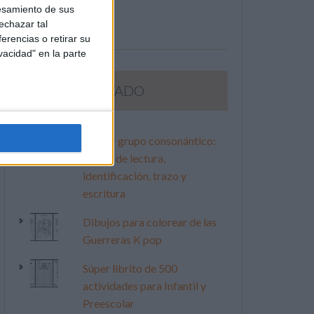
esamiento de sus
echazar tal
erencias o retirar su
vacidad" en la parte
LO MÁS VISITADO
Primer grupo consonántico:
Fichas de lectura,
identificación, trazo y
escritura
Dibujos para colorear de las
Guerreras K pop
Súper librito de 500
actividades para Infantil y
Preescolar