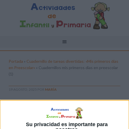
Portada
»
Cuadernillo de tareas divertidas: «Mis primeros días
en Preescolar»
»
Cuadernillos mis primeros dias en preescolar
(1)
19 AGOSTO, 2025
POR
MARÍA
Cuadernillos mis primeros dias en
preescolar (1)
Pulsa sobre el enlace para descargar el
Su privacidad es importante para