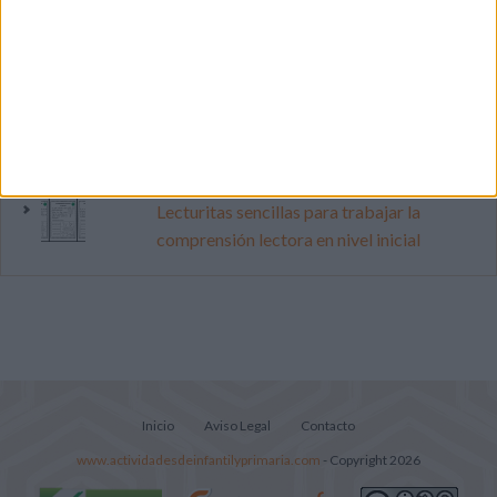
pop
Mejora tu caligrafía durante las
vacaciones con este cuadernillo
Súper librito de 500 actividades para
Infantil y Preescolar
Lecturitas sencillas para trabajar la
comprensión lectora en nivel inicial
Inicio
Aviso Legal
Contacto
www.actividadesdeinfantilyprimaria.com
- Copyright 2026