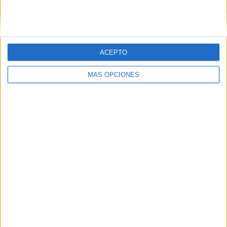
SIGUE NUESTROS TABLEROS EN
PINTEREST
ACEPTO
MÁS OPCIONES
LO MÁS VISITADO
Primer grupo consonántico: Fichas de
lectura, identificación, trazo y escritura
Dibujos para colorear de las Guerreras K