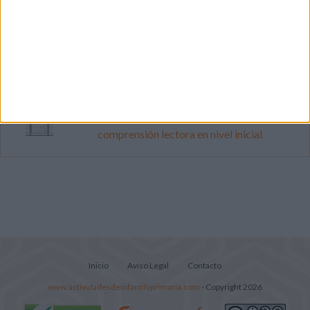
Dibujos para colorear de las Guerreras K
pop
Súper librito de 500 actividades para
Infantil y Preescolar
Lecturitas sencillas para trabajar la
comprensión lectora en nivel inicial
Inicio
Aviso Legal
Contacto
www.actividadesdeinfantilyprimaria.com
- Copyright 2026