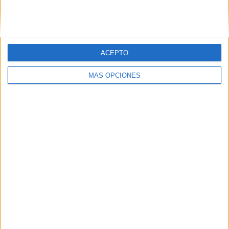
SIGUE NUESTROS TABLEROS EN
PINTEREST
ACEPTO
MÁS OPCIONES
LO MÁS VISITADO
Primer grupo consonántico: Fichas de
lectura, identificación, trazo y escritura
Mejora tu caligrafía durante las
vacaciones con este cuadernillo