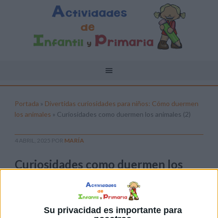
Portada
»
Divertidas curiosidades para niños: Cómo duermen
los animales
»
Curiosidades como duermen los animales (2)
4 ABRIL, 2025
POR
MARÍA
Curiosidades como duermen los
animales (2)
Pulsa sobre el enlace para descargar el
archivo:
Su privacidad es importante para