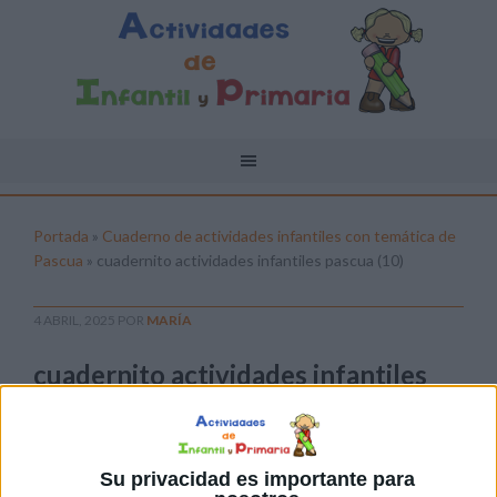
Portada
»
Cuaderno de actividades infantiles con temática de
Pascua
»
cuadernito actividades infantiles pascua (10)
4 ABRIL, 2025
POR
MARÍA
cuadernito actividades infantiles
pascua (10)
Pulsa sobre el enlace para descargar el
archivo:
Su privacidad es importante para