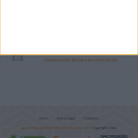
Dibujos para colorear de las Guerreras K
pop
Súper librito de 500 actividades para
Infantil y Preescolar
Lecturitas sencillas para trabajar la
comprensión lectora en nivel inicial
Inicio
Aviso Legal
Contacto
www.actividadesdeinfantilyprimaria.com
- Copyright 2026