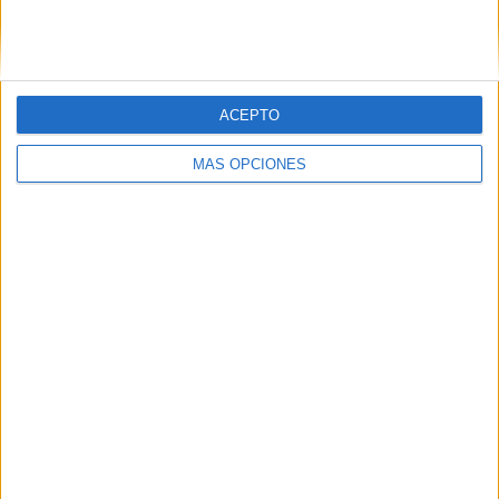
SIGUE NUESTROS TABLEROS EN
PINTEREST
ACEPTO
MÁS OPCIONES
LO MÁS VISITADO
Primer grupo consonántico: Fichas de
lectura, identificación, trazo y escritura
Mejora tu caligrafía durante las
vacaciones con este cuadernillo