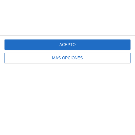
primaria
,
ortografía
Comentarios
ACEPTO
Evelyn Baloyes
dice
20 marzo, 2025 a las 2:31 pm
MÁS OPCIONES
Exelente material, quiero utilizarlo con mis
estudiantes
Responder