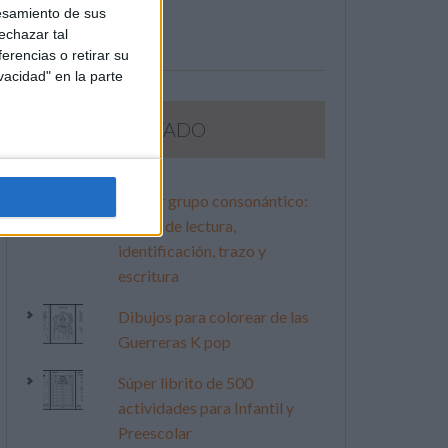
esamiento de sus
echazar tal
erencias o retirar su
vacidad" en la parte
LO MÁS VISITADO
Primer grupo consonántico:
Fichas de lectura,
identificación, trazo y
escritura
Dibujos para colorear de las
Guerreras K pop
Súper librito de 500
actividades para Infantil y
Preescolar