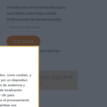
Introduce tu correo electrónico para
suscribirte a este blog y recibir
notificaciones de nuevas entradas.
Dirección
de
email
SUSCRIBIR
Únete a otros 371K suscriptores
ivo, como cookies, y
SIGUE NUESTROS TABLEROS
por un dispositivo
EN PINTEREST
ón de audiencia y
de localización
 clic para
bo el procesamiento
cambiar sus