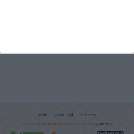
Infantil y Preescolar
Lecturitas sencillas para trabajar la
comprensión lectora en nivel inicial
Inicio
Aviso Legal
Contacto
www.actividadesdeinfantilyprimaria.com
- Copyright 2026