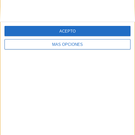
ACEPTO
MÁS OPCIONES
LO MÁS VISITADO
Primer grupo consonántico: Fichas de
lectura, identificación, trazo y escritura
Mejora tu caligrafía durante las
vacaciones con este cuadernillo
Dibujos para colorear de las Guerreras K
pop
Súper librito de 500 actividades para