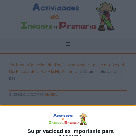
Portada
»
Colección de dibujitos para colorear con motivo del
Día Escolar de la Paz y la No Violencia
»
Dibujos colorear de la
paz
24 ENERO, 2025
POR
MARÍA
Dibujos colorear de la paz
Pulsa sobre el enlace para descargar el
archivo:
Su privacidad es importante para