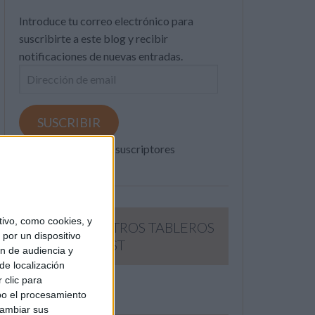
Introduce tu correo electrónico para
suscribirte a este blog y recibir
notificaciones de nuevas entradas.
Dirección
de
email
SUSCRIBIR
Únete a otros 371K suscriptores
ivo, como cookies, y
SIGUE NUESTROS TABLEROS
por un dispositivo
EN PINTEREST
ón de audiencia y
de localización
 clic para
bo el procesamiento
cambiar sus