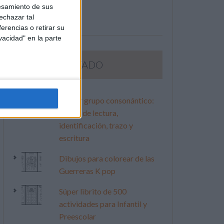
esamiento de sus
echazar tal
erencias o retirar su
vacidad" en la parte
LO MÁS VISITADO
Primer grupo consonántico:
Fichas de lectura,
identificación, trazo y
escritura
Dibujos para colorear de las
Guerreras K pop
Súper librito de 500
actividades para Infantil y
Preescolar