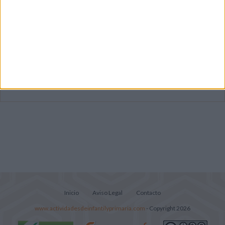
Súper librito de 500 actividades para
Infantil y Preescolar
Cuadernito aprendemos a leer letra por
letra con el método de sílabas simples
Lecturitas sencillas para trabajar la
comprensión lectora en nivel inicial
Inicio
Aviso Legal
Contacto
www.actividadesdeinfantilyprimaria.com
- Copyright 2026