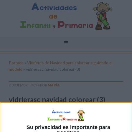
Portada
»
Vidrieras de Navidad para colorear siguiendo el
modelo
»
vidrierasc navidad colorear (3)
2 DICIEMBRE, 2024
POR
MARÍA
vidrierasc navidad colorear (3)
Pulsa sobre el enlace para descargar el
archivo:
Su privacidad es importante para