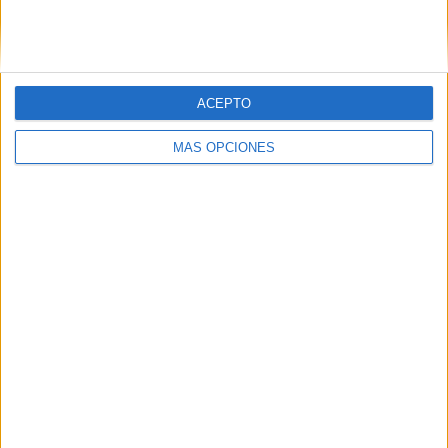
SIGUE NUESTROS TABLEROS EN
PINTEREST
ACEPTO
MÁS OPCIONES
LO MÁS VISITADO
Primer grupo consonántico: Fichas de
lectura, identificación, trazo y escritura
Dibujos para colorear de las Guerreras K
pop