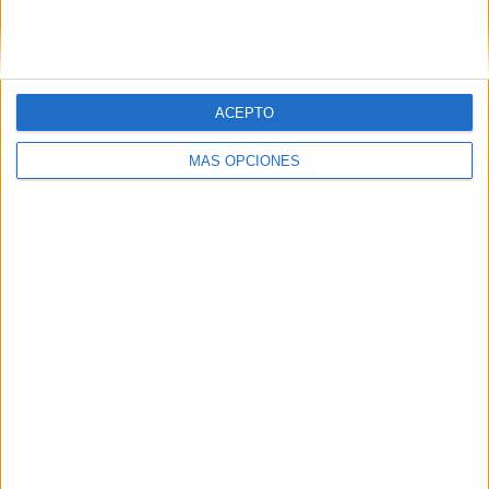
SIGUE NUESTROS TABLEROS EN
PINTEREST
ACEPTO
MÁS OPCIONES
LO MÁS VISITADO
Calendario minimalista curso 2026-2027
para docentes
Dibujos para colorear de las Guerreras K
pop