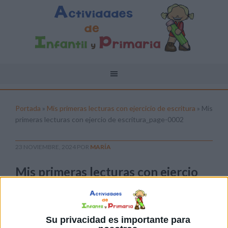
Portada
»
Mis primeras lecturas con ejercicio de escritura
»
Mis
primeras lecturas con ejercio de escritura_page-0002
23 NOVIEMBRE, 2024
POR
MARÍA
Mis primeras lecturas con ejercio
de escritura_page-0002
Pulsa sobre el enlace para descargar el
archivo:
Su privacidad es importante para