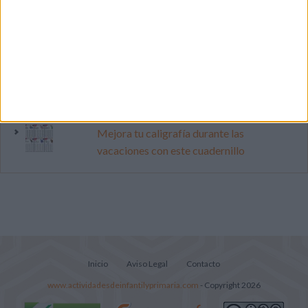
Primer grupo consonántico: Fichas de
lectura, identificación, trazo y escritura
Cuenta atrás para el gran eclipse solar
2026: Cuaderno de actividades para
descubrir el gran fenómeno
Mejora tu caligrafía durante las
vacaciones con este cuadernillo
Inicio
Aviso Legal
Contacto
www.actividadesdeinfantilyprimaria.com
- Copyright 2026