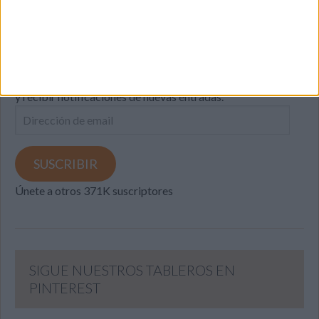
SUSCRIBETE
Introduce tu correo electrónico para suscribirte a este blog
y recibir notificaciones de nuevas entradas.
Dirección
de
email
SUSCRIBIR
Únete a otros 371K suscriptores
SIGUE NUESTROS TABLEROS EN
PINTEREST