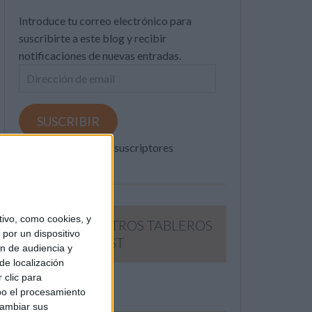
Introduce tu correo electrónico para
suscribirte a este blog y recibir
notificaciones de nuevas entradas.
Dirección
de
email
SUSCRIBIR
Únete a otros 371K suscriptores
ivo, como cookies, y
SIGUE NUESTROS TABLEROS
por un dispositivo
EN PINTEREST
ón de audiencia y
de localización
 clic para
bo el procesamiento
cambiar sus