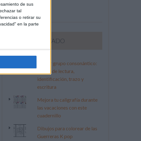
esamiento de sus
echazar tal
erencias o retirar su
vacidad" en la parte
LO MÁS VISITADO
Primer grupo consonántico:
Fichas de lectura,
identificación, trazo y
escritura
Mejora tu caligrafía durante
las vacaciones con este
cuadernillo
Dibujos para colorear de las
Guerreras K pop