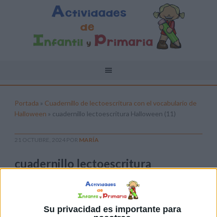
Portada
»
Cuadernillo de lectoescritura con el vocabulario de
Halloween
»
cuadernillo lectoescritura Halloween (11)
21 OCTUBRE, 2024
POR
MARÍA
cuadernillo lectoescritura
Halloween (11)
Pulsa sobre el enlace para descargar el
archivo:
Su privacidad es importante para