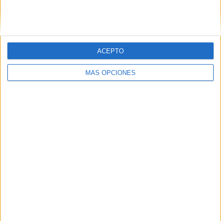
SIGUE NUESTROS TABLEROS EN
PINTEREST
ACEPTO
MÁS OPCIONES
LO MÁS VISITADO
Primer grupo consonántico: Fichas de
lectura, identificación, trazo y escritura
Dibujos para colorear de las Guerreras K
pop