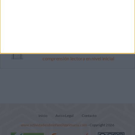
Súper librito de 500 actividades para
Infantil y Preescolar
Cuadernito aprendemos a leer letra por
letra con el método de sílabas simples
Lecturitas sencillas para trabajar la
comprensión lectora en nivel inicial
Inicio
Aviso Legal
Contacto
www.actividadesdeinfantilyprimaria.com
- Copyright 2026