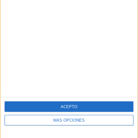
Comparte esto:
Publicado en:
Inicio de curso
Etiquetado como:
horario
escolar
,
horarios
,
inicia de curso
,
para profesores y maestros
Deja una respuesta
Tu dirección de correo electrónico no será publicada.
Los
campos obligatorios están marcados con
*
ACEPTO
Comentario
*
MÁS OPCIONES