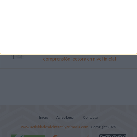
Mejora tu caligrafía durante las
vacaciones con este cuadernillo
Súper librito de 500 actividades para
Infantil y Preescolar
Lecturitas sencillas para trabajar la
comprensión lectora en nivel inicial
Inicio
Aviso Legal
Contacto
www.actividadesdeinfantilyprimaria.com
- Copyright 2026