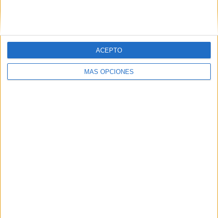
SIGUE NUESTROS TABLEROS EN
PINTEREST
ACEPTO
MÁS OPCIONES
LO MÁS VISITADO
Primer grupo consonántico: Fichas de
lectura, identificación, trazo y escritura
Dibujos para colorear de las Guerreras K
pop