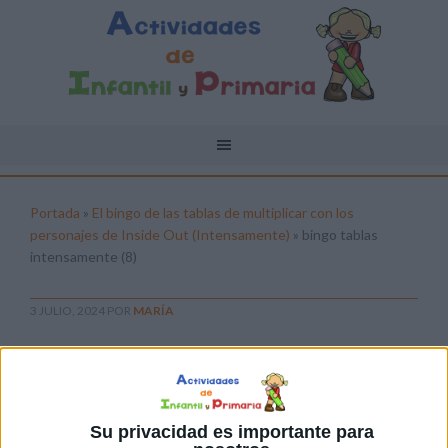
Portada
»
El bingo de las tablas de multiplicar con los
personajes de Inside Out (Intensamente)
»
bingo tablas
intensamente (8)
3 JULIO, 2024
POR
MARÍA
bingo tablas intensamente (8)
Pulsa sobre el enlace para descargar el
archivo:
Su privacidad es importante para