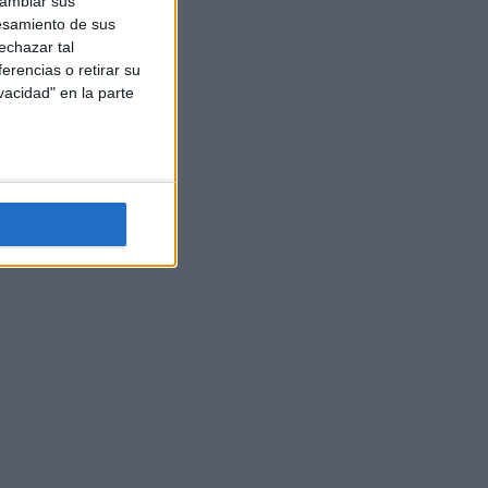
cambiar sus
esamiento de sus
echazar tal
erencias o retirar su
vacidad" en la parte