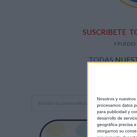
SUSCRIBETE
T
Y PUEDES
TODAS
NUES
Escribe tu correo electrónico…
Nosotros y nuestro
procesamos datos per
para publicidad y co
desarrollo de servici
geográfica precisa e 
otorgarnos su conse