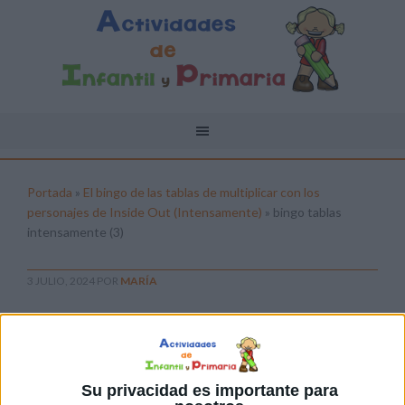
Portada
»
El bingo de las tablas de multiplicar con los
personajes de Inside Out (Intensamente)
»
bingo tablas
intensamente (3)
3 JULIO, 2024
POR
MARÍA
bingo tablas intensamente (3)
Pulsa sobre el enlace para descargar el
archivo:
Su privacidad es importante para