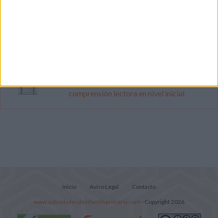
Súper librito de 500 actividades para
Infantil y Preescolar
Mejora tu caligrafía durante las
vacaciones con este cuadernillo
Lecturitas sencillas para trabajar la
comprensión lectora en nivel inicial
Inicio
Aviso Legal
Contacto
www.actividadesdeinfantilyprimaria.com
- Copyright 2026