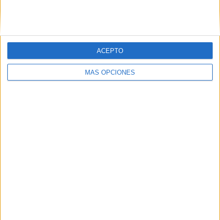
SIGUE NUESTROS TABLEROS EN
PINTEREST
ACEPTO
MÁS OPCIONES
LO MÁS VISITADO
Primer grupo consonántico: Fichas de
lectura, identificación, trazo y escritura
Dibujos para colorear de las Guerreras K
pop