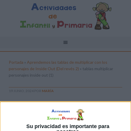
Portada
»
Aprendemos las tablas de multiplicar con los
personajes de Inside Out (Del revés 2)
»
tablas multiplicar
personajes inside out (1)
19 JUNIO, 2024
POR
MARÍA
tablas multiplicar personajes inside
out (1)
Pulsa sobre el enlace para descargar el
Su privacidad es importante para