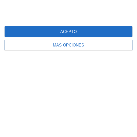
SIGUE NUESTROS TABLEROS EN
PINTEREST
ACEPTO
MÁS OPCIONES
LO MÁS VISITADO
Primer grupo consonántico: Fichas de
lectura, identificación, trazo y escritura
Mejora tu caligrafía durante las