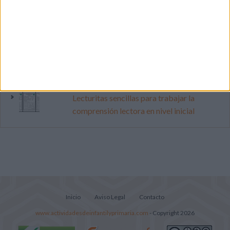
vacaciones con este cuadernillo
Dibujos para colorear de las Guerreras K
pop
Súper librito de 500 actividades para
Infantil y Preescolar
Lecturitas sencillas para trabajar la
comprensión lectora en nivel inicial
Inicio
Aviso Legal
Contacto
www.actividadesdeinfantilyprimaria.com
- Copyright 2026