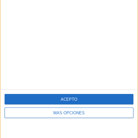
DESCARGAR EN PDF
minilibro problemas matemáticos con dinero
ACEPTO
Comparte esto:
MÁS OPCIONES
Publicado en:
Educación Primaria
,
Matemáticas
,
Matemáticas
,