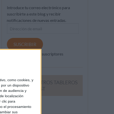
Introduce tu correo electrónico para
suscribirte a este blog y recibir
notificaciones de nuevas entradas.
Dirección
de
email
SUSCRIBIR
Únete a otros 371K suscriptores
ivo, como cookies, y
SIGUE NUESTROS TABLEROS
por un dispositivo
EN PINTEREST
ón de audiencia y
de localización
 clic para
bo el procesamiento
cambiar sus