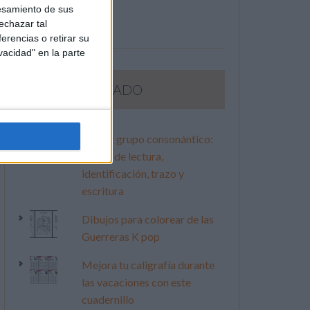
esamiento de sus
echazar tal
erencias o retirar su
vacidad" en la parte
LO MÁS VISITADO
Primer grupo consonántico:
Fichas de lectura,
identificación, trazo y
escritura
Dibujos para colorear de las
Guerreras K pop
Mejora tu caligrafía durante
las vacaciones con este
cuadernillo