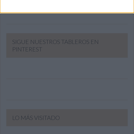
Únete a otros 371K suscriptores
SIGUE NUESTROS TABLEROS EN
PINTEREST
LO MÁS VISITADO