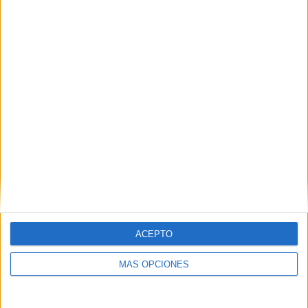
Comparte esto:
Publicado en:
Educación Emocional
,
Educación Infantil
,
Educación Primaria
Etiquetado como:
calendario
,
educación
emocional
,
educación infantil
,
educación preescolar
,
educación
primaria
,
emociones
,
identificar emociones
,
inteligencia
emocional
,
mood tracker
ACEPTO
MÁS OPCIONES
Comentarios