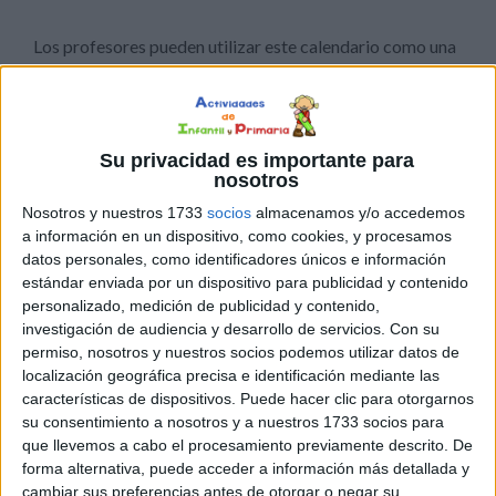
Los profesores pueden utilizar este calendario como una
herramienta para fortalecer las relaciones con sus
estudiantes. El conocimiento profundo de las emociones
de los estudiantes permite a los profesores adaptar su
enfoque pedagógico y ofrecer el apoyo necesario para el
Su privacidad es importante para
nosotros
desarrollo emocional y académico de cada estudiante.
Nosotros y nuestros 1733
socios
almacenamos y/o accedemos
a información en un dispositivo, como cookies, y procesamos
El seguimiento constante de las emociones fomenta la
datos personales, como identificadores únicos e información
construcción de resiliencia emocional. Los estudiantes
estándar enviada por un dispositivo para publicidad y contenido
aprenden a enfrentar desafíos de manera positiva,
personalizado, medición de publicidad y contenido,
comprendiendo que las emociones son parte integral de
investigación de audiencia y desarrollo de servicios.
Con su
la experiencia humana y que son capaces de superar
permiso, nosotros y nuestros socios podemos utilizar datos de
localización geográfica precisa e identificación mediante las
adversidades.
características de dispositivos. Puede hacer clic para otorgarnos
su consentimiento a nosotros y a nuestros 1733 socios para
que llevemos a cabo el procesamiento previamente descrito. De
forma alternativa, puede acceder a información más detallada y
cambiar sus preferencias antes de otorgar o negar su