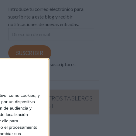
Introduce tu correo electrónico para
suscribirte a este blog y recibir
notificaciones de nuevas entradas.
Dirección
de
email
SUSCRIBIR
Únete a otros 371K suscriptores
ivo, como cookies, y
SIGUE NUESTROS TABLEROS
por un dispositivo
EN PINTEREST
ón de audiencia y
de localización
 clic para
bo el procesamiento
cambiar sus