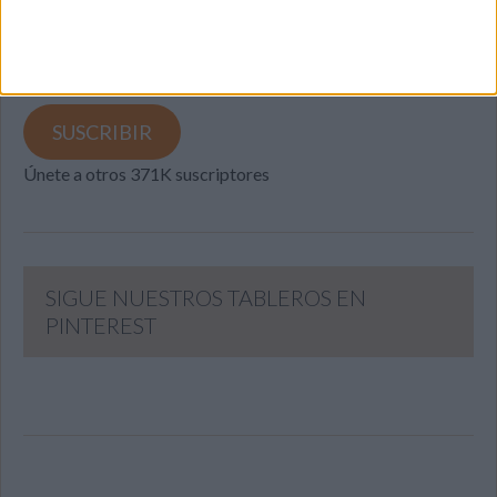
y recibir notificaciones de nuevas entradas.
Dirección
de
email
SUSCRIBIR
Únete a otros 371K suscriptores
SIGUE NUESTROS TABLEROS EN
PINTEREST