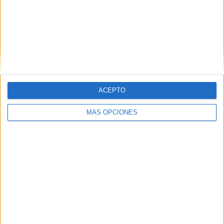
ACEPTO
MÁS OPCIONES
DESCARGAR PDF
sumas decimales nos vamo de compras