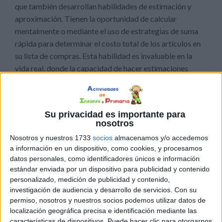
que también desarrollan habilidades de estimación y
aproximación. Tienen la oportunidad de calcular
mentalmente o mediante el uso de estrategias de suma
rápida para determinar el costo total de los artículos en
su lista de compras. Esta habilidad es invaluable en la
vida real, donde la capacidad de hacer estimaciones
rápidas y precisas es esencial.
Una de las ventajas más destacadas de este recurso es su
Su privacidad es importante para
capacidad para conectar las matemáticas con
nosotros
situaciones del mundo real. Al simular una experiencia de
Nosotros y nuestros 1733
socios
almacenamos y/o accedemos
compra, los estudiantes pueden ver directamente cómo
a información en un dispositivo, como cookies, y procesamos
se aplican las habilidades matemáticas en la vida
datos personales, como identificadores únicos e información
cotidiana. Esto les ayuda a comprender la relevancia y la
estándar enviada por un dispositivo para publicidad y contenido
importancia de las matemáticas en contextos prácticos,
personalizado, medición de publicidad y contenido,
investigación de audiencia y desarrollo de servicios.
Con su
lo que a su vez aumenta su motivación y compromiso con
permiso, nosotros y nuestros socios podemos utilizar datos de
el aprendizaje.
localización geográfica precisa e identificación mediante las
características de dispositivos. Puede hacer clic para otorgarnos