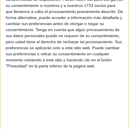
Dominar las sumas con decimales es fundamental para el
su consentimiento a nosotros y a nuestros 1733 socios para
éxito en matemáticas en niveles educativos posteriores.
que llevemos a cabo el procesamiento previamente descrito. De
forma alternativa, puede acceder a información más detallada y
Al trabajar con nuestro recurso, los estudiantes están
cambiar sus preferencias antes de otorgar o negar su
construyendo una base sólida que los preparará para
consentimiento.
Tenga en cuenta que algún procesamiento de
enfrentar desafíos matemáticos más complejos en el
sus datos personales puede no requerir de su consentimiento,
futuro. Están adquiriendo habilidades y conocimientos
pero usted tiene el derecho de rechazar tal procesamiento. Sus
que serán fundamentales en su camino académico y en su
preferencias se aplicarán solo a este sitio web. Puede cambiar
sus preferencias o retirar su consentimiento en cualquier
vida adulta.
momento volviendo a este sitio y haciendo clic en el botón
"Privacidad" en la parte inferior de la página web.