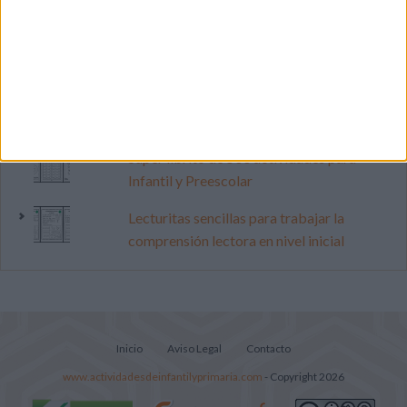
Dibujos para colorear de las Guerreras K
pop
Cuenta atrás para el gran eclipse solar
2026: Cuaderno de actividades para
descubrir el gran fenómeno
Súper librito de 500 actividades para
Infantil y Preescolar
Lecturitas sencillas para trabajar la
comprensión lectora en nivel inicial
Inicio
Aviso Legal
Contacto
www.actividadesdeinfantilyprimaria.com
- Copyright 2026