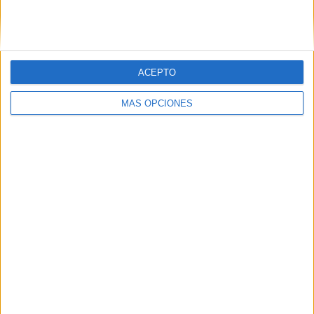
SIGUE NUESTROS TABLEROS EN
PINTEREST
ACEPTO
MÁS OPCIONES
LO MÁS VISITADO
Calendario minimalista curso 2026-2027
para docentes