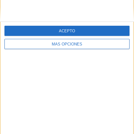
SIGUE NUESTROS TABLEROS EN
PINTEREST
ACEPTO
MÁS OPCIONES
LO MÁS VISITADO
Primer grupo consonántico: Fichas de
lectura, identificación, trazo y escritura
Dibujos para colorear de las Guerreras K
pop