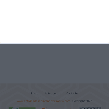
Súper librito de 500 actividades para
Infantil y Preescolar
Cuadernito aprendemos a leer letra por
letra con el método de sílabas simples
Lecturitas sencillas para trabajar la
comprensión lectora en nivel inicial
Inicio
Aviso Legal
Contacto
www.actividadesdeinfantilyprimaria.com
- Copyright 2026