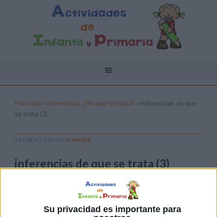
Portada
»
Inferencias: ¿De qué se trata?
»
inferencias de que
se trata (3)
24 ENERO, 2024
POR
MARÍA
inferencias de que se trata (3)
Pulsa sobre el enlace para descargar el
archivo:
Su privacidad es importante para