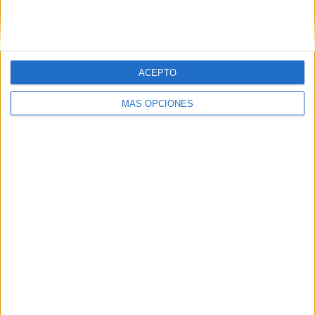
SIGUE NUESTROS TABLEROS EN
PINTEREST
ACEPTO
MÁS OPCIONES
LO MÁS VISITADO
Calendario minimalista curso 2026-2027
para docentes
Dibujos para colorear de las Guerreras K
pop