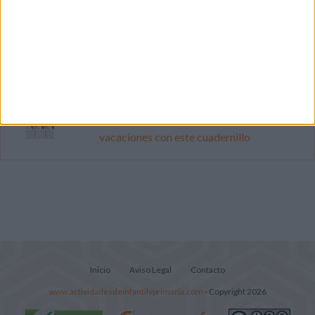
Primer grupo consonántico: Fichas de
lectura, identificación, trazo y escritura
Cuenta atrás para el gran eclipse solar
2026: Cuaderno de actividades para
descubrir el gran fenómeno
Mejora tu caligrafía durante las
vacaciones con este cuadernillo
Inicio
Aviso Legal
Contacto
www.actividadesdeinfantilyprimaria.com
- Copyright 2026