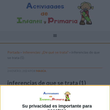
Portada
»
Inferencias: ¿De qué se trata?
»
inferencias de que
se trata (1)
24 ENERO, 2024
POR
MARÍA
inferencias de que se trata (1)
Pulsa sobre el enlace para descargar el
archivo:
Su privacidad es importante para