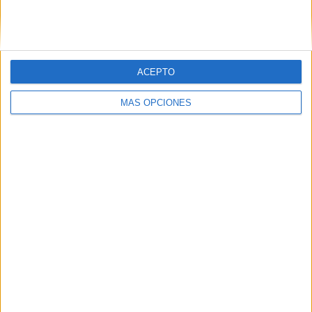
SIGUE NUESTROS TABLEROS EN
PINTEREST
ACEPTO
MÁS OPCIONES
LO MÁS VISITADO
Primer grupo consonántico: Fichas de
lectura, identificación, trazo y escritura