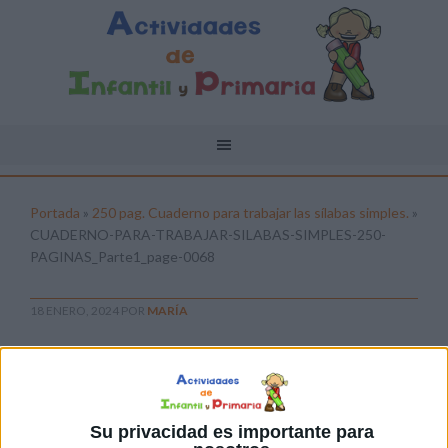
Portada
»
250 pag. Cuaderno para trabajar las sílabas simples.
»
CUADERNO-PARA-TRABAJAR-SILABAS-SIMPLES-250-
PAGINAS_Parte1_page-0068
18 ENERO, 2024
POR
MARÍA
CUADERNO-PARA-TRABAJAR-
SILABAS-SIMPLES-250-
PAGINAS_Parte1_page-0068
Su privacidad es importante para