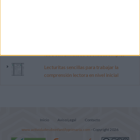
Dibujos para colorear de las Guerreras K
pop
Súper librito de 500 actividades para
Infantil y Preescolar
Cuadernito aprendemos a leer letra por
letra con el método de sílabas simples
Lecturitas sencillas para trabajar la
comprensión lectora en nivel inicial
Inicio
Aviso Legal
Contacto
www.actividadesdeinfantilyprimaria.com
- Copyright 2026