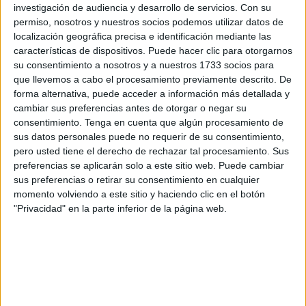
investigación de audiencia y desarrollo de servicios.
Con su
educativos. Desde la enseñanza inicial de palabras
permiso, nosotros y nuestros socios podemos utilizar datos de
simples hasta la exploración de términos más avanzados,
localización geográfica precisa e identificación mediante las
las fichas garantizan un aprendizaje progresivo y
características de dispositivos. Puede hacer clic para otorgarnos
personalizado.
su consentimiento a nosotros y a nuestros 1733 socios para
que llevemos a cabo el procesamiento previamente descrito. De
forma alternativa, puede acceder a información más detallada y
Aconsejo plastificar el material, para poder usarlo tantas
cambiar sus preferencias antes de otorgar o negar su
veces como queramos.
consentimiento.
Tenga en cuenta que algún procesamiento de
sus datos personales puede no requerir de su consentimiento,
pero usted tiene el derecho de rechazar tal procesamiento. Sus
preferencias se aplicarán solo a este sitio web. Puede cambiar
sus preferencias o retirar su consentimiento en cualquier
momento volviendo a este sitio y haciendo clic en el botón
"Privacidad" en la parte inferior de la página web.