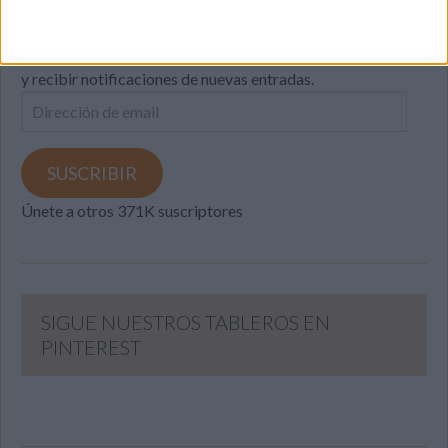
Introduce tu correo electrónico para suscribirte a este blog
y recibir notificaciones de nuevas entradas.
Dirección
de
email
SUSCRIBIR
Únete a otros 371K suscriptores
SIGUE NUESTROS TABLEROS EN
PINTEREST