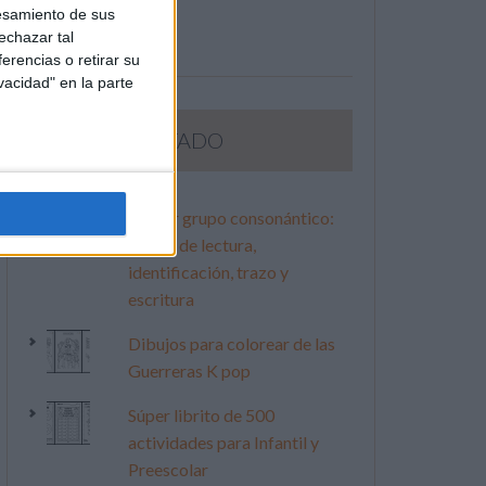
esamiento de sus
echazar tal
erencias o retirar su
vacidad" en la parte
LO MÁS VISITADO
Primer grupo consonántico:
Fichas de lectura,
identificación, trazo y
escritura
Dibujos para colorear de las
Guerreras K pop
Súper librito de 500
actividades para Infantil y
Preescolar