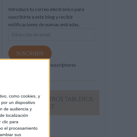
Introduce tu correo electrónico para
suscribirte a este blog y recibir
notificaciones de nuevas entradas.
Dirección
de
email
SUSCRIBIR
Únete a otros 371K suscriptores
ivo, como cookies, y
SIGUE NUESTROS TABLEROS
por un dispositivo
EN PINTEREST
ón de audiencia y
de localización
 clic para
bo el procesamiento
cambiar sus