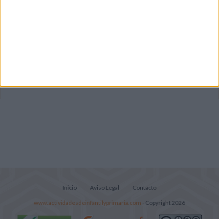
Súper librito de 500 actividades para
Infantil y Preescolar
Mejora tu caligrafía durante las
vacaciones con este cuadernillo
Lecturitas sencillas para trabajar la
comprensión lectora en nivel inicial
Inicio
Aviso Legal
Contacto
www.actividadesdeinfantilyprimaria.com
- Copyright 2026