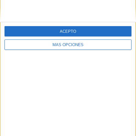
SIGUE NUESTROS TABLEROS EN
PINTEREST
ACEPTO
MÁS OPCIONES
LO MÁS VISITADO
Primer grupo consonántico: Fichas de
lectura, identificación, trazo y escritura
Dibujos para colorear de las Guerreras K
pop