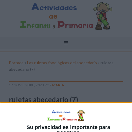
Portada
»
Las ruletas fonológicas del abecedario
»
ruletas
abecedario (7)
17 NOVIEMBRE, 2023
POR
MARÍA
ruletas abecedario (7)
Pulsa sobre el enlace para descargar el
archivo:
Su privacidad es importante para