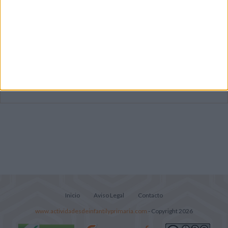
Súper librito de 500 actividades para
Infantil y Preescolar
Mejora tu caligrafía durante las
vacaciones con este cuadernillo
Lecturitas sencillas para trabajar la
comprensión lectora en nivel inicial
Inicio
Aviso Legal
Contacto
www.actividadesdeinfantilyprimaria.com
- Copyright 2026