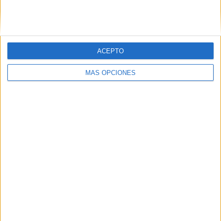
SIGUE NUESTROS TABLEROS EN
PINTEREST
ACEPTO
MÁS OPCIONES
LO MÁS VISITADO
Primer grupo consonántico: Fichas de
lectura, identificación, trazo y escritura
Dibujos para colorear de las Guerreras K
pop