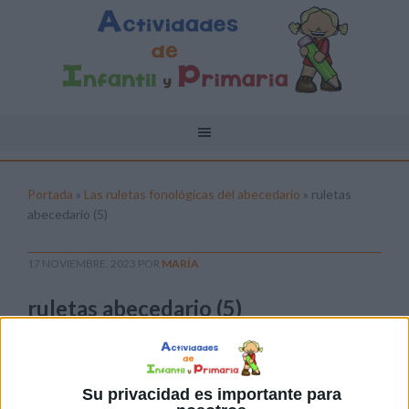
Portada
»
Las ruletas fonológicas del abecedario
»
ruletas
abecedario (5)
17 NOVIEMBRE, 2023
POR
MARÍA
ruletas abecedario (5)
Pulsa sobre el enlace para descargar el
archivo:
Su privacidad es importante para