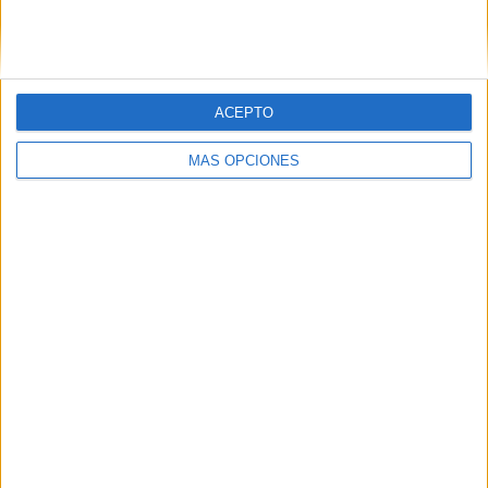
SIGUE NUESTROS TABLEROS EN
PINTEREST
ACEPTO
MÁS OPCIONES
LO MÁS VISITADO
Primer grupo consonántico: Fichas de
lectura, identificación, trazo y escritura
Dibujos para colorear de las Guerreras K
pop