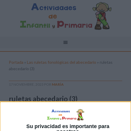
Portada
»
Las ruletas fonológicas del abecedario
»
ruletas
abecedario (3)
17 NOVIEMBRE, 2023
POR
MARÍA
ruletas abecedario (3)
Pulsa sobre el enlace para descargar el
archivo:
Su privacidad es importante para