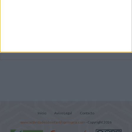
Súper librito de 500 actividades para
Infantil y Preescolar
Lecturitas sencillas para trabajar la
comprensión lectora en nivel inicial
Cuadernito aprendemos a leer letra por
letra con el método de sílabas simples
Inicio
Aviso Legal
Contacto
www.actividadesdeinfantilyprimaria.com
- Copyright 2026