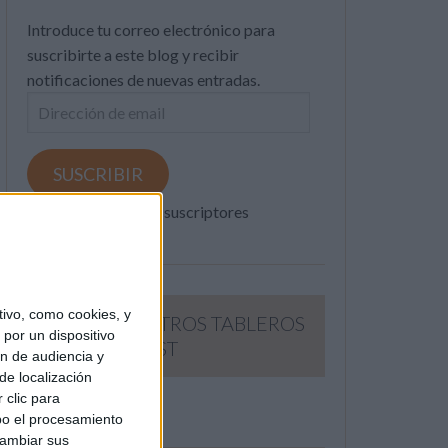
Introduce tu correo electrónico para
suscribirte a este blog y recibir
notificaciones de nuevas entradas.
Dirección
de
email
SUSCRIBIR
Únete a otros 371K suscriptores
ivo, como cookies, y
SIGUE NUESTROS TABLEROS
por un dispositivo
EN PINTEREST
ón de audiencia y
de localización
 clic para
bo el procesamiento
cambiar sus