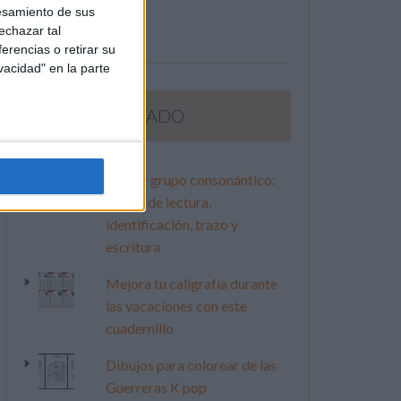
esamiento de sus
echazar tal
erencias o retirar su
vacidad" en la parte
LO MÁS VISITADO
Primer grupo consonántico:
Fichas de lectura,
identificación, trazo y
escritura
Mejora tu caligrafía durante
las vacaciones con este
cuadernillo
Dibujos para colorear de las
Guerreras K pop